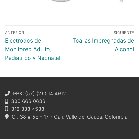
Navegación
ANTERIOR
SIGUIENTE
de
Entrada
Entrada
Electrodos de
Toallas Impregnadas de
entradas
anterior:
siguiente:
Monitoreo Adulto,
Alcohol
Pediátrico y Neonatal
PBX: (57) (2) 514 4912
300 666 0636
318 383 4533
Cr. 38 # 5E - 17 - Cali, Valle del Cauca, Colombia