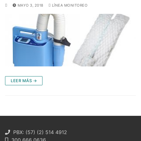
MAYO 3, 2018
LÍNEA MONITOREO
LEER MÁS →
PBX: (57) (2) 514 4912
300 666 0636