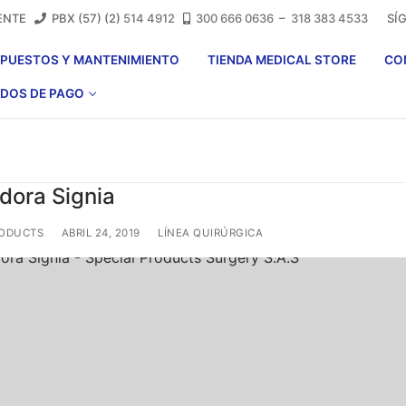
LIENTE
PBX (57) (2)
514 4912
300 666 0636
–
318 383 4533
SÍGA
EPUESTOS Y MANTENIMIENTO
TIENDA MEDICAL STORE
CO
DOS DE PAGO
dora Signia
RODUCTS
ABRIL 24, 2019
LÍNEA QUIRÚRGICA