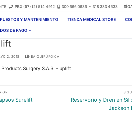
IENTE
PBX (57) (2)
514 4912
300 666 0636
–
318 383 4533
SÍGA
EPUESTOS Y MANTENIMIENTO
TIENDA MEDICAL STORE
CO
DOS DE PAGO
lift
YO 2, 2018
LÍNEA QUIRÚRGICA
vegación
RIOR
SIGU
ada
Entrada
apsos Surelift
Reservorio y Dren en Sil
ior:
siguiente:
Jackson 
tradas