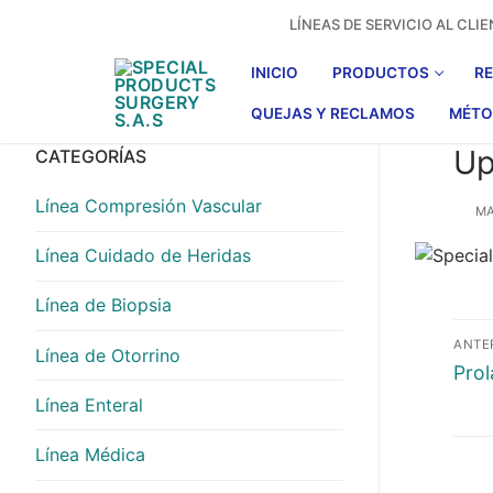
Ir
LÍNEAS DE SERVICIO AL CL
al
contenido
INICIO
PRODUCTOS
R
QUEJAS Y RECLAMOS
MÉTO
Up
CATEGORÍAS
Línea Compresión Vascular
MA
Línea Cuidado de Heridas
Línea de Biopsia
Na
ANTE
Línea de Otorrino
de
Entr
Prol
anter
Línea Enteral
en
Línea Médica