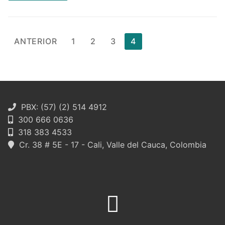
Paginación
ANTERIOR
1
2
3
4
de
entradas
PBX: (57) (2) 514 4912
300 666 0636
318 383 4533
Cr. 38 # 5E - 17 - Cali, Valle del Cauca, Colombia