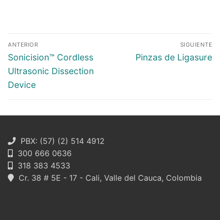
Navegación
ANTERIOR
SIGUIENTE
de
Entrada
Entrada
Sonicision™ Cordless
Pinzas de Ligasure
entradas
anterior:
siguiente:
Ultrasonic Dissection
Device
PBX: (57) (2) 514 4912
300 666 0636
318 383 4533
Cr. 38 # 5E - 17 - Cali, Valle del Cauca, Colombia