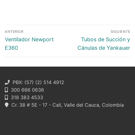
Navegación
ANTERIOR
SIGUIENTE
de
Entrada
Entrada
Ventilador Newport
Tubos de Succión y
entradas
anterior:
siguiente:
E360
Cánulas de Yankauer
PBX: (57) (2) 514 4912
300 666 0636
318 383 4533
Cr. 38 # 5E - 17 - Cali, Valle del Cauca, Colombia