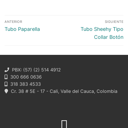
Navegación
ANTERIOR
SIGUIENTE
de
Entrada
Entrada
Tubo Paparella
Tubo Sheehy Tipo
entradas
anterior:
siguiente:
Collar Botón
PBX: (57) (2) 514 4912
300 666 0636
318 383 4533
Cr. 38 # 5E - 17 - Cali, Valle del Cauca, Colombia