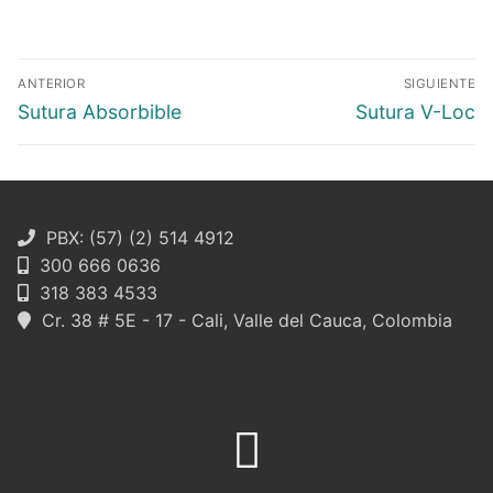
Navegación
ANTERIOR
SIGUIENTE
de
Entrada
Entrada
Sutura Absorbible
Sutura V-Loc
entradas
anterior:
siguiente:
PBX: (57) (2) 514 4912
300 666 0636
318 383 4533
Cr. 38 # 5E - 17 - Cali, Valle del Cauca, Colombia