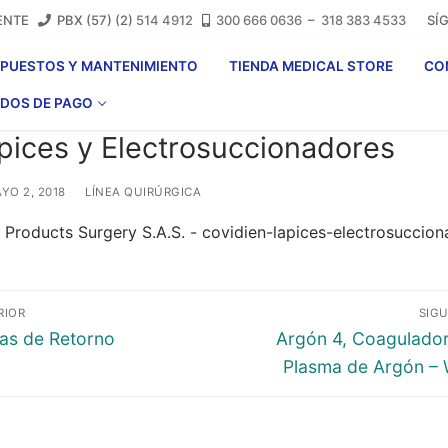
LIENTE
PBX (57) (2)
514 4912
300 666 0636
–
318 383 4533
SÍGA
EPUESTOS Y MANTENIMIENTO
TIENDA MEDICAL STORE
CO
DOS DE PAGO
pices y Electrosuccionadores
YO 2, 2018
LÍNEA QUIRÚRGICA
vegación
RIOR
SIGU
ada
Entrada
as de Retorno
Argón 4, Coagulador
ior:
siguiente:
Plasma de Argón –
tradas