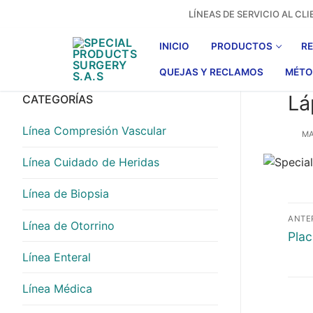
Ir
LÍNEAS DE SERVICIO AL C
al
contenido
INICIO
PRODUCTOS
R
QUEJAS Y RECLAMOS
MÉTO
Lá
CATEGORÍAS
Línea Compresión Vascular
MA
Línea Cuidado de Heridas
Línea de Biopsia
Na
ANTE
Línea de Otorrino
de
Entr
Plac
anter
Línea Enteral
en
Línea Médica