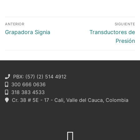
Navegación
ANTERIOR
SIGUIENTE
de
Entrada
Entrada
Grapadora Signia
Transductores de
entradas
anterior:
siguiente:
Presión
PBX: (57) (2) 514 4912
300 666 0636
318 383 4533
Cr. 38 # 5E - 17 - Cali, Valle del Cauca, Colombia