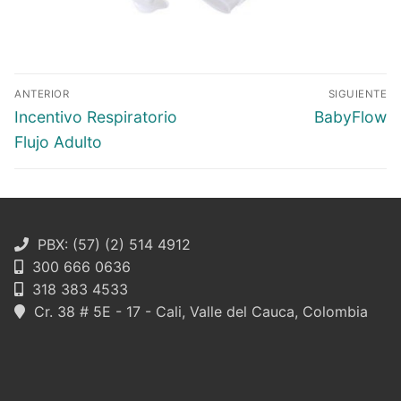
Navegación
ANTERIOR
SIGUIENTE
de
Entrada
Entrada
Incentivo Respiratorio
BabyFlow
entradas
anterior:
siguiente:
Flujo Adulto
PBX: (57) (2) 514 4912
300 666 0636
318 383 4533
Cr. 38 # 5E - 17 - Cali, Valle del Cauca, Colombia