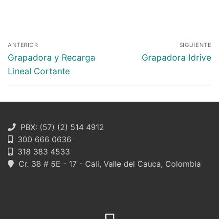
Navegación
ANTERIOR
SIGUIENTE
de
Entrada
Entrada
Grapadora y Recarga
Grapadora Idrive
entradas
anterior:
siguiente:
Lineal Cortante
PBX: (57) (2) 514 4912
300 666 0636
318 383 4533
Cr. 38 # 5E - 17 - Cali, Valle del Cauca, Colombia