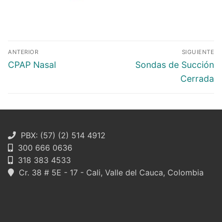
Navegación
ANTERIOR
SIGUIENTE
de
Entrada
Entrada
CPAP Nasal
Sondas de Succión
entradas
anterior:
siguiente:
Cerrada
PBX: (57) (2) 514 4912
300 666 0636
318 383 4533
Cr. 38 # 5E - 17 - Cali, Valle del Cauca, Colombia