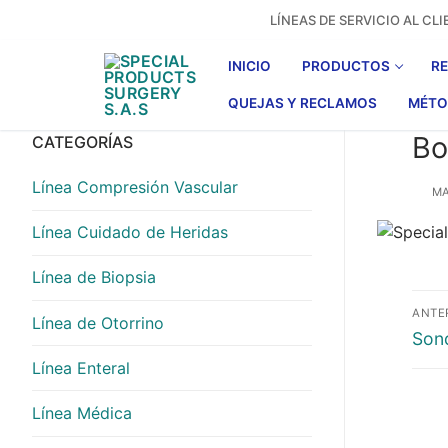
Ir
LÍNEAS DE SERVICIO AL C
al
contenido
INICIO
PRODUCTOS
R
QUEJAS Y RECLAMOS
MÉTO
Bo
CATEGORÍAS
Línea Compresión Vascular
MA
Línea Cuidado de Heridas
Línea de Biopsia
Na
ANTE
Línea de Otorrino
de
Entr
Son
anter
Línea Enteral
en
Línea Médica