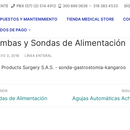
LIENTE
PBX (57) (2)
514 4912
300 666 0636
–
318 383 4533
SÍGA
EPUESTOS Y MANTENIMIENTO
TIENDA MEDICAL STORE
CO
DOS DE PAGO
mbas y Sondas de Alimentación
YO 3, 2018
LÍNEA ENTERAL
vegación
RIOR
SIGU
ada
Entrada
das de Alimentación
Agujas Automáticas Ach
ior:
siguiente:
tradas